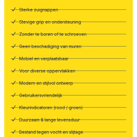
Sterke zuignappen
Stevige grip en ondersteuning
Zonder te boren of te schroeven
Geen beschadiging van muren
Mobiel en verplaatsbaar
Voor diverse oppervlakken
Modern en stijlvol ontwerp
Gebruikersvriendelijk
Kleurindicatoren (rood / groen)
Duurzaam & lange levensduur
Bestand tegen vocht en slijtage