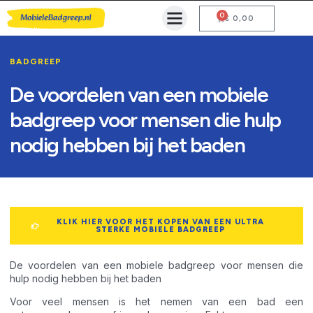
0
Mobiele Badgreep Kopen
Testcentrum en Gebruiksaanwijzing
€
0,00
BADGREEP
De voordelen van een mobiele
badgreep voor mensen die hulp
nodig hebben bij het baden
KLIK HIER VOOR HET KOPEN VAN EEN ULTRA
STERKE MOBIELE BADGREEP
De voordelen van een mobiele badgreep voor mensen die
hulp nodig hebben bij het baden
Voor veel mensen is het nemen van een bad een