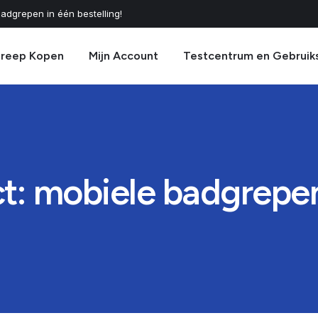
adgrepen in één bestelling!
greep Kopen
Mijn Account
Testcentrum en Gebruik
: mobiele badgrepen 