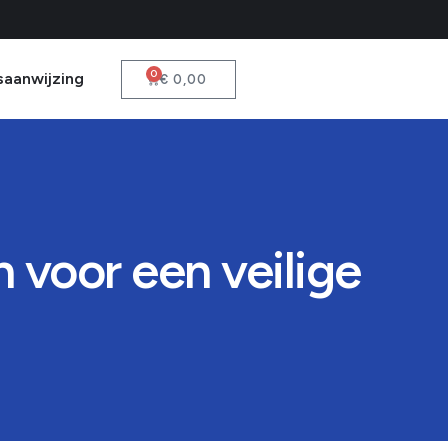
0
saanwijzing
€
0,00
voor een veilige