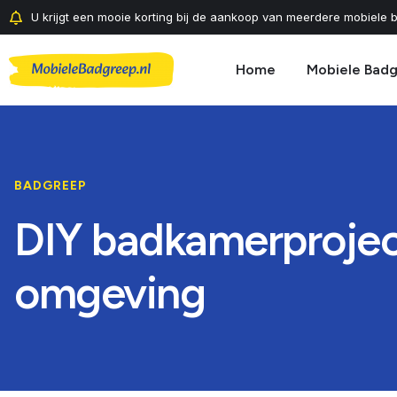
U krijgt een mooie korting bij de aankoop van meerdere mobiele b
Home
Mobiele Bad
BADGREEP
DIY badkamerproject
omgeving