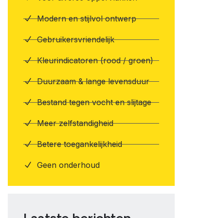
Modern en stijlvol ontwerp
Gebruikersvriendelijk
Kleurindicatoren (rood / groen)
Duurzaam & lange levensduur
Bestand tegen vocht en slijtage
Meer zelfstandigheid
Betere toegankelijkheid
Geen onderhoud