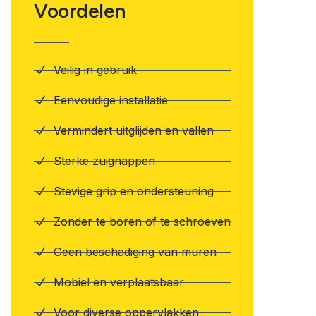
Voordelen
Veilig in gebruik
Eenvoudige installatie
Vermindert uitglijden en vallen
Sterke zuignappen
Stevige grip en ondersteuning
Zonder te boren of te schroeven
Geen beschadiging van muren
Mobiel en verplaatsbaar
Voor diverse oppervlakken