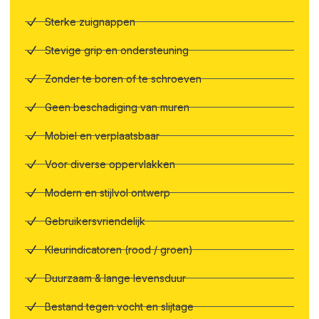
Sterke zuignappen
Stevige grip en ondersteuning
Zonder te boren of te schroeven
Geen beschadiging van muren
Mobiel en verplaatsbaar
Voor diverse oppervlakken
Modern en stijlvol ontwerp
Gebruikersvriendelijk
Kleurindicatoren (rood / groen)
Duurzaam & lange levensduur
Bestand tegen vocht en slijtage