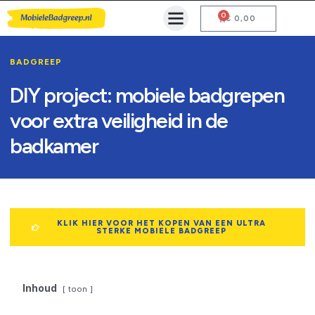
0
Mobiele Badgreep Kopen
Testcentrum en Gebruiksaanwijzing
€
0,00
BADGREEP
DIY project: mobiele badgrepen
voor extra veiligheid in de
badkamer
KLIK HIER VOOR HET KOPEN VAN EEN ULTRA
STERKE MOBIELE BADGREEP
Inhoud
toon