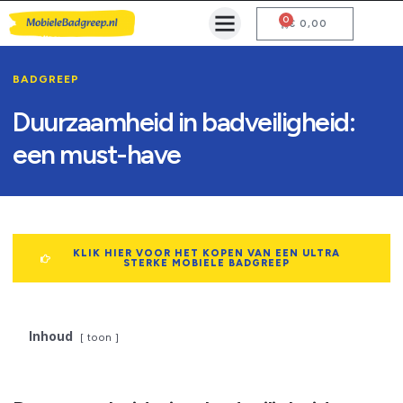
0
Mobiele Badgreep Kopen
Testcentrum en Gebruiksaanwijzing
€
0,00
BADGREEP
Duurzaamheid in badveiligheid:
een must-have
KLIK HIER VOOR HET KOPEN VAN EEN ULTRA
STERKE MOBIELE BADGREEP
Inhoud
toon