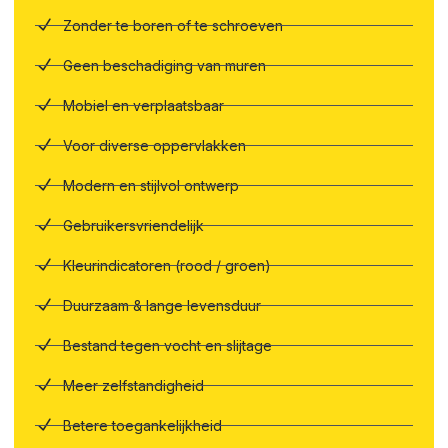
Zonder te boren of te schroeven
Geen beschadiging van muren
Mobiel en verplaatsbaar
Voor diverse oppervlakken
Modern en stijlvol ontwerp
Gebruikersvriendelijk
Kleurindicatoren (rood / groen)
Duurzaam & lange levensduur
Bestand tegen vocht en slijtage
Meer zelfstandigheid
Betere toegankelijkheid