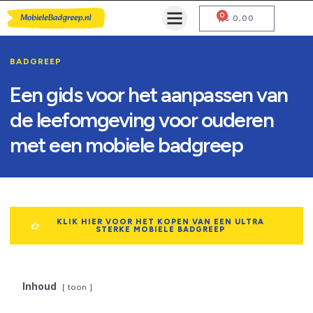
0
Mobiele Badgreep Kopen
Testcentrum en Gebruiksaanwijzing
€
0,00
BADGREEP
Een gids voor het aanpassen van
de leefomgeving voor ouderen
met een mobiele badgreep
KLIK HIER VOOR HET KOPEN VAN EEN ULTRA
STERKE MOBIELE BADGREEP
Inhoud
toon