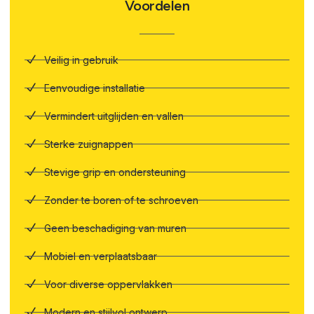
Voordelen
Veilig in gebruik
Eenvoudige installatie
Vermindert uitglijden en vallen
Sterke zuignappen
Stevige grip en ondersteuning
Zonder te boren of te schroeven
Geen beschadiging van muren
Mobiel en verplaatsbaar
Voor diverse oppervlakken
Modern en stijlvol ontwerp