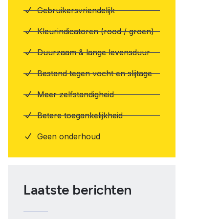
Gebruikersvriendelijk
Kleurindicatoren (rood / groen)
Duurzaam & lange levensduur
Bestand tegen vocht en slijtage
Meer zelfstandigheid
Betere toegankelijkheid
Geen onderhoud
Laatste berichten