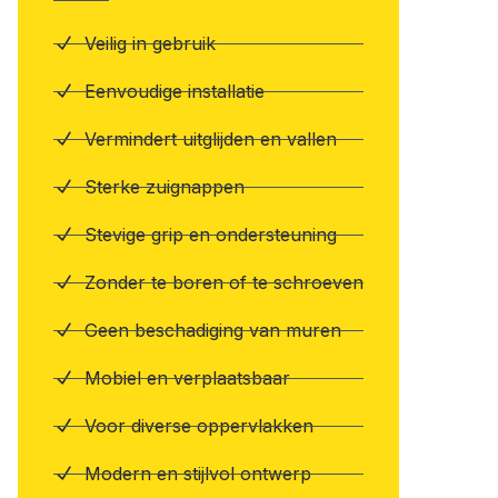
Veilig in gebruik
Eenvoudige installatie
Vermindert uitglijden en vallen
Sterke zuignappen
Stevige grip en ondersteuning
Zonder te boren of te schroeven
Geen beschadiging van muren
Mobiel en verplaatsbaar
Voor diverse oppervlakken
Modern en stijlvol ontwerp