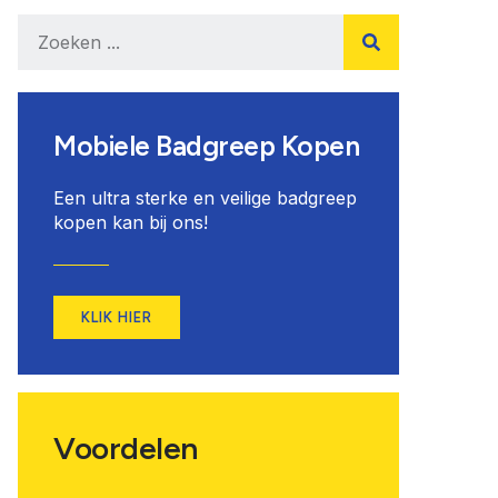
Mobiele Badgreep Kopen
Een ultra sterke en veilige badgreep
kopen kan bij ons!
KLIK HIER
Voordelen