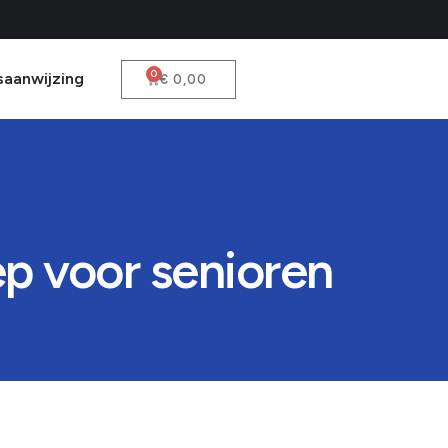
0
saanwijzing
€
0,00
ep voor senioren