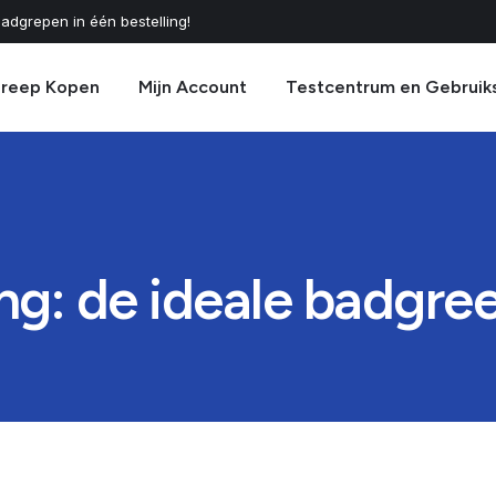
adgrepen in één bestelling!
greep Kopen
Mijn Account
Testcentrum en Gebruik
ng: de ideale badgre