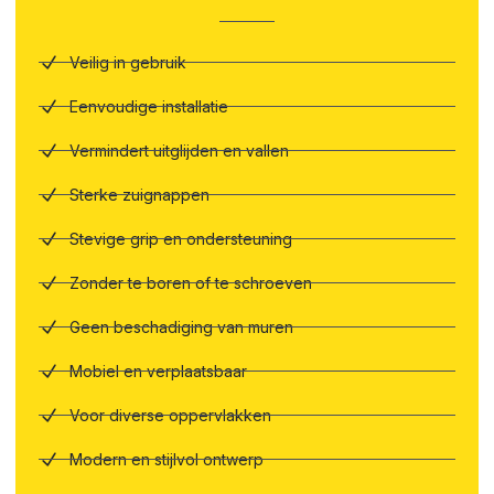
Veilig in gebruik
Eenvoudige installatie
Vermindert uitglijden en vallen
Sterke zuignappen
Stevige grip en ondersteuning
Zonder te boren of te schroeven
Geen beschadiging van muren
Mobiel en verplaatsbaar
Voor diverse oppervlakken
Modern en stijlvol ontwerp