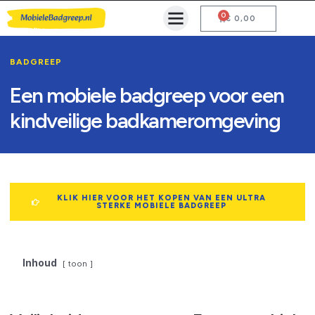
0
Mobiele Badgreep Kopen
Testcentrum en Gebruiksaanwijzing
€
0,00
BADGREEP
Een mobiele badgreep voor een
kindveilige badkameromgeving
KLIK HIER VOOR HET KOPEN VAN EEN ULTRA
STERKE MOBIELE BADGREEP
Inhoud
toon