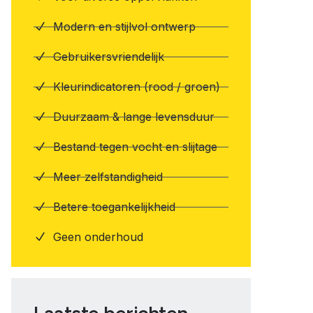
Modern en stijlvol ontwerp
Gebruikersvriendelijk
Kleurindicatoren (rood / groen)
Duurzaam & lange levensduur
Bestand tegen vocht en slijtage
Meer zelfstandigheid
Betere toegankelijkheid
Geen onderhoud