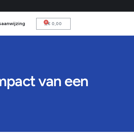
0
saanwijzing
€
0,00
impact van een