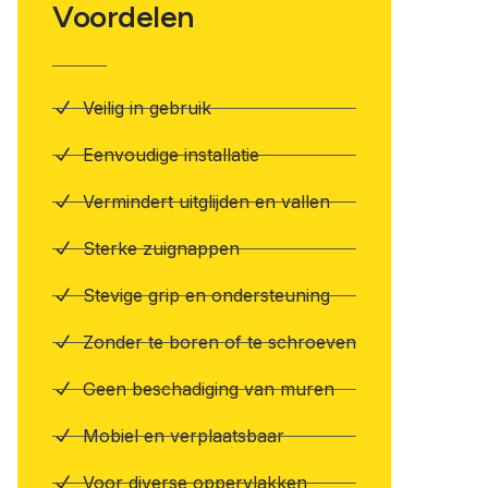
Voordelen
Veilig in gebruik
Eenvoudige installatie
Vermindert uitglijden en vallen
Sterke zuignappen
Stevige grip en ondersteuning
Zonder te boren of te schroeven
Geen beschadiging van muren
Mobiel en verplaatsbaar
Voor diverse oppervlakken