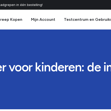
adgrepen in één bestelling!
greep Kopen
Mijn Account
Testcentrum en Gebruik
r voor kinderen: de 