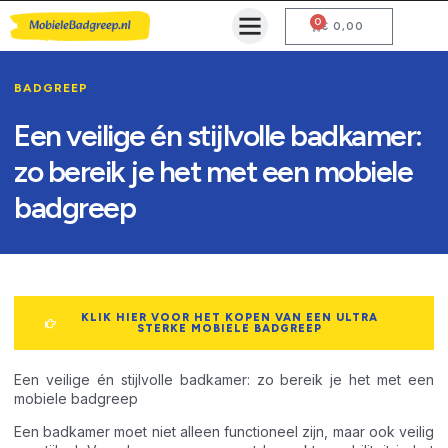
0
Mobiele Badgreep Kopen
Testcentrum en Gebruiksaanwijzing
€
0,00
BADGREEP
Een veilige én stijlvolle badkamer:
zo bereik je het met een mobiele
badgreep
KLIK HIER VOOR HET KOPEN VAN EEN ULTRA
STERKE MOBIELE BADGREEP
Een veilige én stijlvolle badkamer: zo bereik je het met een
mobiele badgreep
Een badkamer moet niet alleen functioneel zijn, maar ook veilig