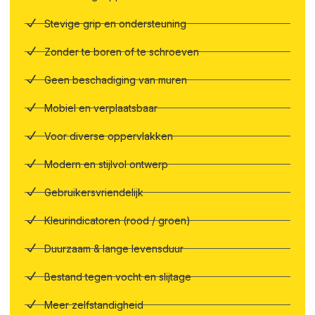
Stevige grip en ondersteuning
Zonder te boren of te schroeven
Geen beschadiging van muren
Mobiel en verplaatsbaar
Voor diverse oppervlakken
Modern en stijlvol ontwerp
Gebruikersvriendelijk
Kleurindicatoren (rood / groen)
Duurzaam & lange levensduur
Bestand tegen vocht en slijtage
Meer zelfstandigheid