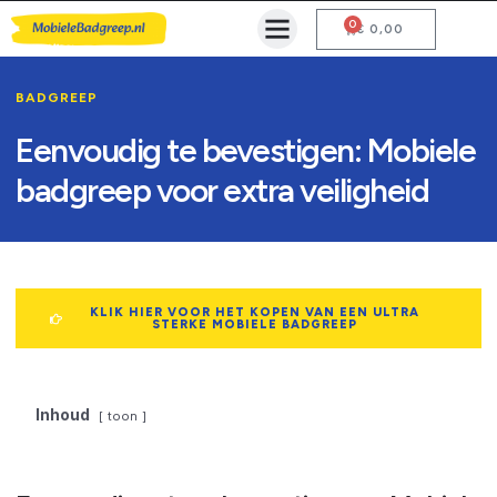
0
Mobiele Badgreep Kopen
Testcentrum en Gebruiksaanwijzing
€
0,00
BADGREEP
Eenvoudig te bevestigen: Mobiele
badgreep voor extra veiligheid
KLIK HIER VOOR HET KOPEN VAN EEN ULTRA
STERKE MOBIELE BADGREEP
Inhoud
toon