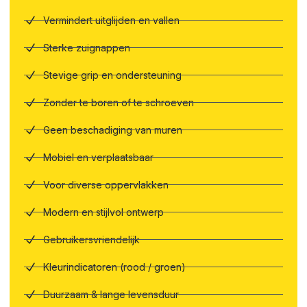
Vermindert uitglijden en vallen
Sterke zuignappen
Stevige grip en ondersteuning
Zonder te boren of te schroeven
Geen beschadiging van muren
Mobiel en verplaatsbaar
Voor diverse oppervlakken
Modern en stijlvol ontwerp
Gebruikersvriendelijk
Kleurindicatoren (rood / groen)
Duurzaam & lange levensduur