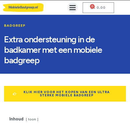
0
Mobiele Badgreep Kopen
Testcentrum en Gebruiksaanwijzing
€
0,00
BADGREEP
Extra ondersteuning in de
badkamer met een mobiele
badgreep
KLIK HIER VOOR HET KOPEN VAN EEN ULTRA
STERKE MOBIELE BADGREEP
Inhoud
toon