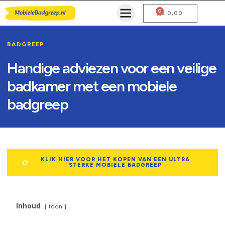
0
Mobiele Badgreep Kopen
Testcentrum en Gebruiksaanwijzing
€
0,00
BADGREEP
Handige adviezen voor een veilige
badkamer met een mobiele
badgreep
KLIK HIER VOOR HET KOPEN VAN EEN ULTRA
STERKE MOBIELE BADGREEP
Inhoud
toon