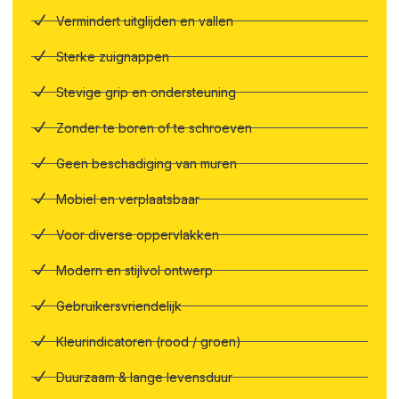
Vermindert uitglijden en vallen
Sterke zuignappen
Stevige grip en ondersteuning
Zonder te boren of te schroeven
Geen beschadiging van muren
Mobiel en verplaatsbaar
Voor diverse oppervlakken
Modern en stijlvol ontwerp
Gebruikersvriendelijk
Kleurindicatoren (rood / groen)
Duurzaam & lange levensduur