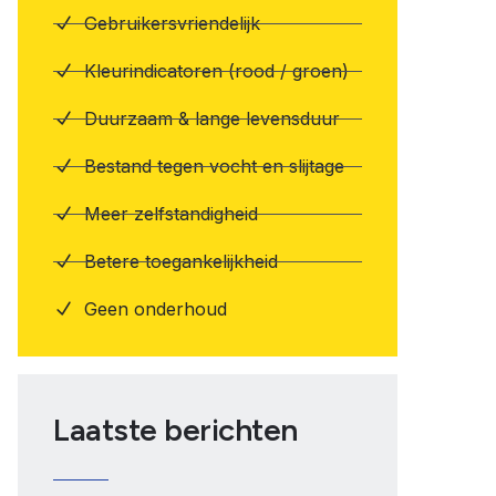
Gebruikersvriendelijk
Kleurindicatoren (rood / groen)
Duurzaam & lange levensduur
Bestand tegen vocht en slijtage
Meer zelfstandigheid
Betere toegankelijkheid
Geen onderhoud
Laatste berichten