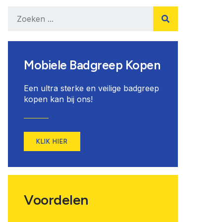
Mobiele Badgreep Kopen
Een ultra sterke en veilige badgreep
kopen kan bij ons!
KLIK HIER
Voordelen