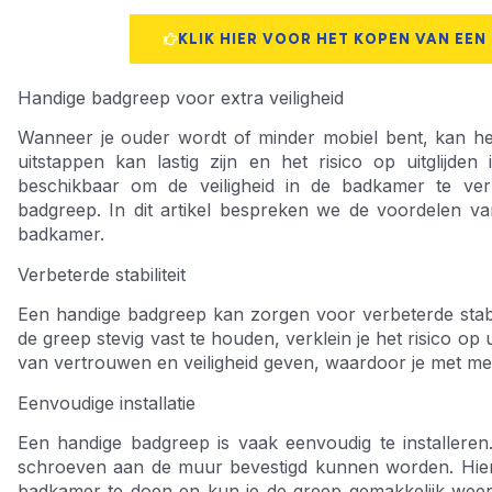
KLIK HIER VOOR HET KOPEN VAN EEN
Handige badgreep voor extra veiligheid
Wanneer je ouder wordt of minder mobiel bent, kan he
uitstappen kan lastig zijn en het risico op uitglijden
beschikbaar om de veiligheid in de badkamer te ver
badgreep. In dit artikel bespreken we de voordelen va
badkamer.
Verbeterde stabiliteit
Een handige badgreep kan zorgen voor verbeterde stabili
de greep stevig vast te houden, verklein je het risico op u
van vertrouwen en veiligheid geven, waardoor je met me
Eenvoudige installatie
Een handige badgreep is vaak eenvoudig te installeren.
schroeven aan de muur bevestigd kunnen worden. Hier
badkamer te doen en kun je de greep gemakkelijk weer v