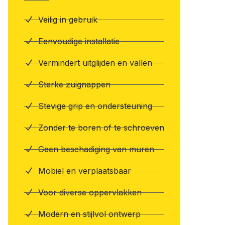
Veilig in gebruik
Eenvoudige installatie
Vermindert uitglijden en vallen
Sterke zuignappen
Stevige grip en ondersteuning
Zonder te boren of te schroeven
Geen beschadiging van muren
Mobiel en verplaatsbaar
Voor diverse oppervlakken
Modern en stijlvol ontwerp