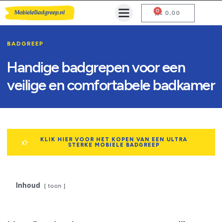
0
Mobiele Badgreep Kopen
Testcentrum en Gebruiksaanwijzing
€
0,00
BADGREEP
Handige badgrepen voor een
veilige en comfortabele badkamer
KLIK HIER VOOR HET KOPEN VAN EEN ULTRA
STERKE MOBIELE BADGREEP
Inhoud
toon