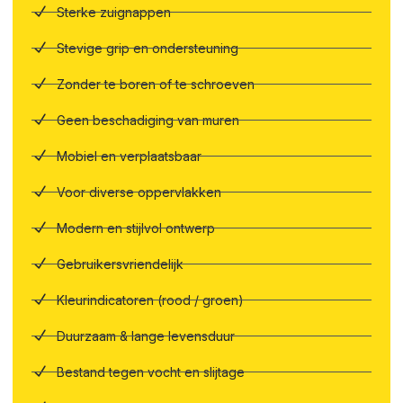
Sterke zuignappen
Stevige grip en ondersteuning
Zonder te boren of te schroeven
Geen beschadiging van muren
Mobiel en verplaatsbaar
Voor diverse oppervlakken
Modern en stijlvol ontwerp
Gebruikersvriendelijk
Kleurindicatoren (rood / groen)
Duurzaam & lange levensduur
Bestand tegen vocht en slijtage