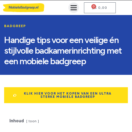
0
Mobiele Badgreep Kopen
Testcentrum en Gebruiksaanwijzing
€
0,00
BADGREEP
Handige tips voor een veilige én
stijlvolle badkamerinrichting met
een mobiele badgreep
KLIK HIER VOOR HET KOPEN VAN EEN ULTRA
STERKE MOBIELE BADGREEP
Inhoud
toon