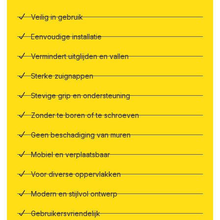
Veilig in gebruik
Eenvoudige installatie
Vermindert uitglijden en vallen
Sterke zuignappen
Stevige grip en ondersteuning
Zonder te boren of te schroeven
Geen beschadiging van muren
Mobiel en verplaatsbaar
Voor diverse oppervlakken
Modern en stijlvol ontwerp
Gebruikersvriendelijk