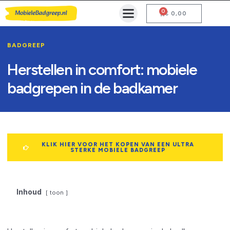
0
Mobiele Badgreep Kopen
Testcentrum en Gebruiksaanwijzing
€
0,00
BADGREEP
Herstellen in comfort: mobiele
badgrepen in de badkamer
KLIK HIER VOOR HET KOPEN VAN EEN ULTRA
STERKE MOBIELE BADGREEP
Inhoud
toon