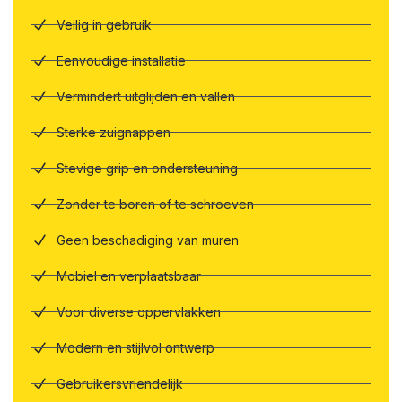
Veilig in gebruik
Eenvoudige installatie
Vermindert uitglijden en vallen
Sterke zuignappen
Stevige grip en ondersteuning
Zonder te boren of te schroeven
Geen beschadiging van muren
Mobiel en verplaatsbaar
Voor diverse oppervlakken
Modern en stijlvol ontwerp
Gebruikersvriendelijk