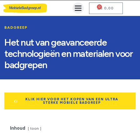
0
Mobiele Badgreep Kopen
Testcentrum en Gebruiksaanwijzing
€
0,00
BADGREEP
Het nut van geavanceerde
technologieën en materialen voor
badgrepen
KLIK HIER VOOR HET KOPEN VAN EEN ULTRA
STERKE MOBIELE BADGREEP
Inhoud
toon