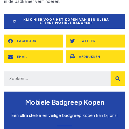
in de badkamer verminderen.
KLIK HIER VOOR HET KOPEN VAN EEN ULTRA
STERKE MOBIELE BADGREEP
FACEBOOK
TWITTER
EMAIL
AFDRUKKEN
Mobiele Badgreep Kopen
Een ultra sterke en veilige badgreep kopen kan bij ons!