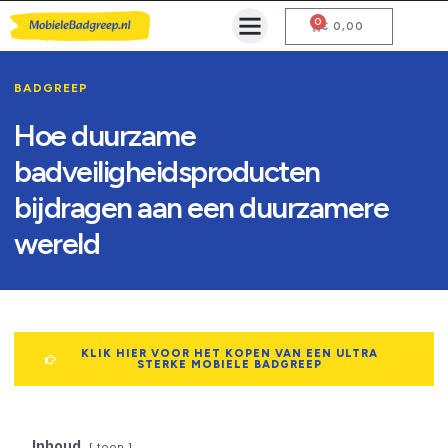
0
Mobiele Badgreep Kopen
Testcentrum en Gebruiksaanwijzing
€
0,00
BADGREEP
Hoe duurzame
badveiligheidsproducten
bijdragen aan een duurzamere
wereld
KLIK HIER VOOR HET KOPEN VAN EEN ULTRA
STERKE MOBIELE BADGREEP
Inhoud
toon