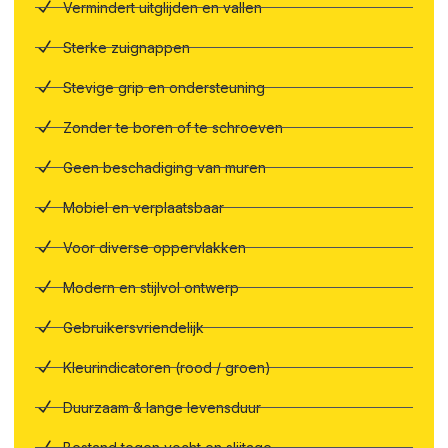
Vermindert uitglijden en vallen
Sterke zuignappen
Stevige grip en ondersteuning
Zonder te boren of te schroeven
Geen beschadiging van muren
Mobiel en verplaatsbaar
Voor diverse oppervlakken
Modern en stijlvol ontwerp
Gebruikersvriendelijk
Kleurindicatoren (rood / groen)
Duurzaam & lange levensduur
Bestand tegen vocht en slijtage