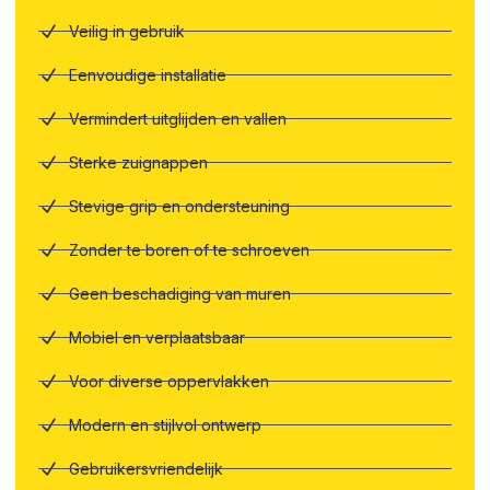
Veilig in gebruik
Eenvoudige installatie
Vermindert uitglijden en vallen
Sterke zuignappen
Stevige grip en ondersteuning
Zonder te boren of te schroeven
Geen beschadiging van muren
Mobiel en verplaatsbaar
Voor diverse oppervlakken
Modern en stijlvol ontwerp
Gebruikersvriendelijk