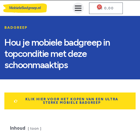
0
Mobiele Badgreep Kopen
Testcentrum en Gebruiksaanwijzing
€
0,00
BADGREEP
Hou je mobiele badgreep in
topconditie met deze
schoonmaaktips
KLIK HIER VOOR HET KOPEN VAN EEN ULTRA
STERKE MOBIELE BADGREEP
Inhoud
toon