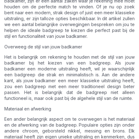
badkamer, zijn er een aantal zaken waar je rekening mee moet
houden om de perfecte match te vinden. Of je nu op zoek
bent naar een modern, strak design of juist een meer klassieke
uitstraling, er zijn talloze opties beschikbaar. In dit artikel zullen
we een aantal belangrijke overwegingen bespreken om jou te
helpen de ideale badgreep te kiezen die perfect past bij de
stijl en functionaliteit van jouw badkamer.
Overweeg de stijl van jouw badkamer
Het is belangrijk om rekening te houden met de stijl van jouw
badkamer bij het kiezen van een badgreep. Als jouw
badkamer een moderne uitstraling heeft, wil je waarschijnlijk
een badgreep die strak en minimalistisch is. Aan de andere
kant, als jouw badkamer een meer klassieke uitstraling heeft,
zou een badgreep met een meer traditioneel design beter
passen. Het is belangrijk dat de badgreep niet alleen
functioneel is, maar ook past bij de algehele stijl van de ruimte.
Materiaal en afwerking
Een ander belangrijk aspect om te overwegen is het materiaal
en de afwerking van de badgreep. Populaire opties zijn onder
andere chroom, geborsteld nikkel, messing en brons. Elk
materiaal heeft zijn eigen unieke uitstraling en kenmerken, dus