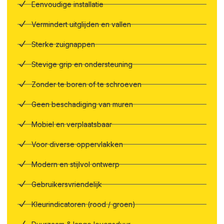
Eenvoudige installatie
Vermindert uitglijden en vallen
Sterke zuignappen
Stevige grip en ondersteuning
Zonder te boren of te schroeven
Geen beschadiging van muren
Mobiel en verplaatsbaar
Voor diverse oppervlakken
Modern en stijlvol ontwerp
Gebruikersvriendelijk
Kleurindicatoren (rood / groen)