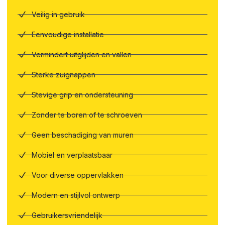
Veilig in gebruik
Eenvoudige installatie
Vermindert uitglijden en vallen
Sterke zuignappen
Stevige grip en ondersteuning
Zonder te boren of te schroeven
Geen beschadiging van muren
Mobiel en verplaatsbaar
Voor diverse oppervlakken
Modern en stijlvol ontwerp
Gebruikersvriendelijk