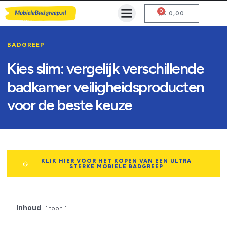
0
Mobiele Badgreep Kopen
Testcentrum en Gebruiksaanwijzing
€
0,00
BADGREEP
Kies slim: vergelijk verschillende
badkamer veiligheidsproducten
voor de beste keuze
KLIK HIER VOOR HET KOPEN VAN EEN ULTRA
STERKE MOBIELE BADGREEP
Inhoud
toon