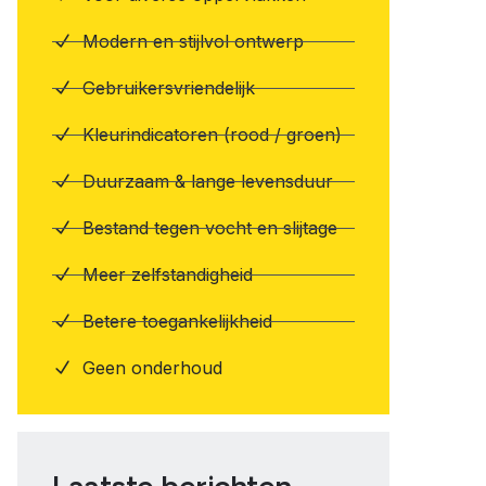
Modern en stijlvol ontwerp
Gebruikersvriendelijk
Kleurindicatoren (rood / groen)
Duurzaam & lange levensduur
Bestand tegen vocht en slijtage
Meer zelfstandigheid
Betere toegankelijkheid
Geen onderhoud