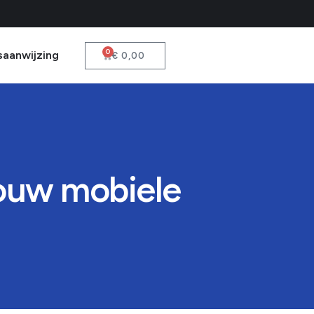
0
saanwijzing
€
0,00
jouw mobiele