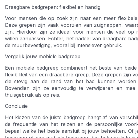
Draagbare badgrepen: flexibel en handig
Voor mensen die op zoek zijn naar een meer flexibele
Deze grepen zijn vaak voorzien van zuignappen, waard
zijn. Hierdoor zijn ze ideaal voor mensen die veel op 
willen aanpassen. Echter, het nadeel van draagbare badgr
de muurbevestiging, vooral bij intensiever gebruik.
Vergelijk jouw mobiele badgreep
Een mobiele badgreep combineert het beste van beide op
flexibiliteit van een draagbare greep. Deze grepen zijn
die stevig aan de rand van het bad kunnen worden va
Bovendien zijn ze eenvoudig te verwijderen en mee
thuisgebruik als op reis.
Conclusie
Het kiezen van de juiste badgreep hangt af van verschill
de frequentie van het reizen en de persoonlijke voo
bepaal welke het beste aansluit bij jouw behoeften. Of 
badgreep of een mobiele badgreep, het belangrijkste is da