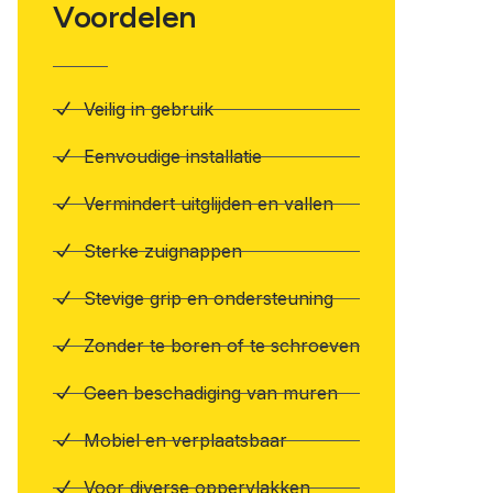
Voordelen
Veilig in gebruik
Eenvoudige installatie
Vermindert uitglijden en vallen
Sterke zuignappen
Stevige grip en ondersteuning
Zonder te boren of te schroeven
Geen beschadiging van muren
Mobiel en verplaatsbaar
Voor diverse oppervlakken