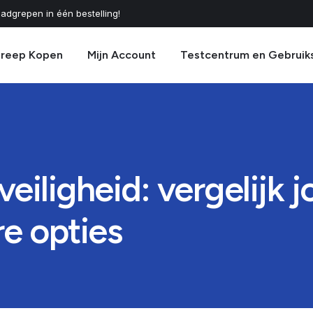
adgrepen in één bestelling!
greep Kopen
Mijn Account
Testcentrum en Gebruik
eiligheid: vergelijk 
e opties