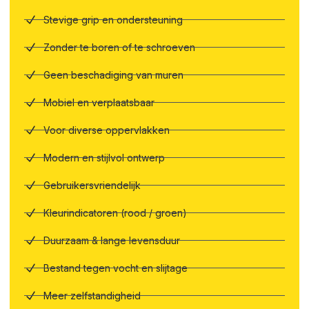
Stevige grip en ondersteuning
Zonder te boren of te schroeven
Geen beschadiging van muren
Mobiel en verplaatsbaar
Voor diverse oppervlakken
Modern en stijlvol ontwerp
Gebruikersvriendelijk
Kleurindicatoren (rood / groen)
Duurzaam & lange levensduur
Bestand tegen vocht en slijtage
Meer zelfstandigheid