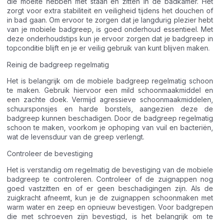
die moeite hebben met staan en zitten in de badkamer. Het
zorgt voor extra stabiliteit en veiligheid tijdens het douchen of
in bad gaan. Om ervoor te zorgen dat je langdurig plezier hebt
van je mobiele badgreep, is goed onderhoud essentieel. Met
deze onderhoudstips kun je ervoor zorgen dat je badgreep in
topconditie blijft en je er veilig gebruik van kunt blijven maken.
Reinig de badgreep regelmatig
Het is belangrijk om de mobiele badgreep regelmatig schoon
te maken. Gebruik hiervoor een mild schoonmaakmiddel en
een zachte doek. Vermijd agressieve schoonmaakmiddelen,
schuursponsjes en harde borstels, aangezien deze de
badgreep kunnen beschadigen. Door de badgreep regelmatig
schoon te maken, voorkom je ophoping van vuil en bacteriën,
wat de levensduur van de greep verlengt.
Controleer de bevestiging
Het is verstandig om regelmatig de bevestiging van de mobiele
badgreep te controleren. Controleer of de zuignappen nog
goed vastzitten en of er geen beschadigingen zijn. Als de
zuigkracht afneemt, kun je de zuignappen schoonmaken met
warm water en zeep en opnieuw bevestigen. Voor badgrepen
die met schroeven zijn bevestigd, is het belangrijk om te