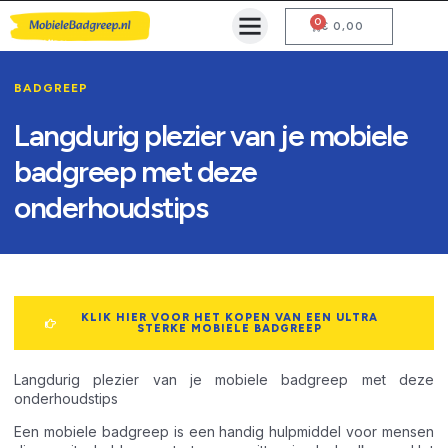
0
Mobiele Badgreep Kopen
Testcentrum en Gebruiksaanwijzing
€
0,00
BADGREEP
Langdurig plezier van je mobiele
badgreep met deze
onderhoudstips
KLIK HIER VOOR HET KOPEN VAN EEN ULTRA
STERKE MOBIELE BADGREEP
Langdurig plezier van je mobiele badgreep met deze
onderhoudstips
Een mobiele badgreep is een handig hulpmiddel voor mensen