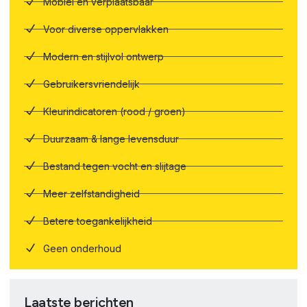
Mobiel en verplaatsbaar
Voor diverse oppervlakken
Modern en stijlvol ontwerp
Gebruikersvriendelijk
Kleurindicatoren (rood / groen)
Duurzaam & lange levensduur
Bestand tegen vocht en slijtage
Meer zelfstandigheid
Betere toegankelijkheid
Geen onderhoud
Laatste berichten