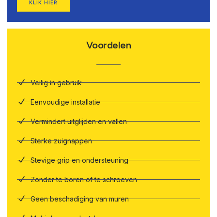
KLIK HIER
Voordelen
Veilig in gebruik
Eenvoudige installatie
Vermindert uitglijden en vallen
Sterke zuignappen
Stevige grip en ondersteuning
Zonder te boren of te schroeven
Geen beschadiging van muren