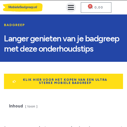
0
Mobiele Badgreep Kopen
Testcentrum en Gebruiksaanwijzing
€
0,00
BADGREEP
Langer genieten van je badgreep
met deze onderhoudstips
KLIK HIER VOOR HET KOPEN VAN EEN ULTRA
STERKE MOBIELE BADGREEP
Inhoud
toon