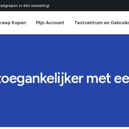
adgrepen in één bestelling!
greep Kopen
Mijn Account
Testcentrum en Gebruik
oegankelijker met e