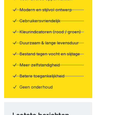
Modern en stijlvol ontwerp
Gebruikersvriendelijk
Kleurindicatoren (rood / groen)
Duurzaam & lange levensduur
Bestand tegen vocht en slijtage
Meer zelfstandigheid
Betere toegankelijkheid
Geen onderhoud