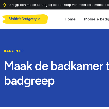
U krijgt een mooie korting bij de aankoop van meerdere mobiele b
Home
Mobiele Bad
BADGREEP
Maak de badkamer t
badgreep