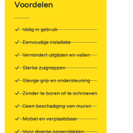
Voordelen
Veilig in gebruik
Eenvoudige installatie
Vermindert uitglijden en vallen
Sterke zuignappen
Stevige grip en ondersteuning
Zonder te boren of te schroeven
Geen beschadiging van muren
Mobiel en verplaatsbaar
Voor diverse oppervlakken