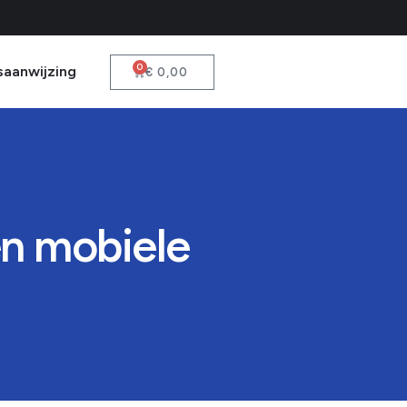
0
saanwijzing
€
0,00
en mobiele