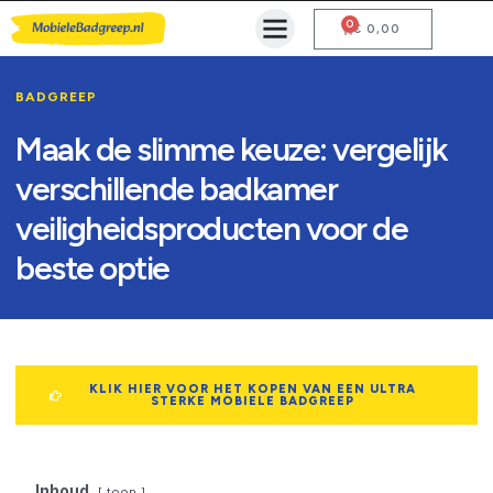
0
Mobiele Badgreep Kopen
Testcentrum en Gebruiksaanwijzing
€
0,00
BADGREEP
Maak de slimme keuze: vergelijk
verschillende badkamer
veiligheidsproducten voor de
beste optie
KLIK HIER VOOR HET KOPEN VAN EEN ULTRA
STERKE MOBIELE BADGREEP
Inhoud
toon