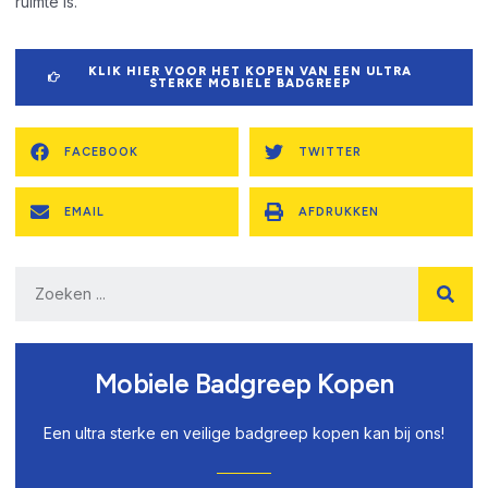
ruimte is.
KLIK HIER VOOR HET KOPEN VAN EEN ULTRA
STERKE MOBIELE BADGREEP
FACEBOOK
TWITTER
EMAIL
AFDRUKKEN
Mobiele Badgreep Kopen
Een ultra sterke en veilige badgreep kopen kan bij ons!