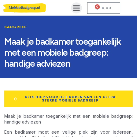
0
Mobiele Badgreep Kopen
Testcentrum en Gebruiksaanwijzing
€
0,00
BADGREEP
Maak je badkamer toegankelijk
met een mobiele badgreep:
handige adviezen
KLIK HIER VOOR HET KOPEN VAN EEN ULTRA
STERKE MOBIELE BADGREEP
Maak je badkamer toegankelijk met een mobiele badgreep:
handige adviezen
Een badkamer moet een veilige plek zijn voor iedereen,