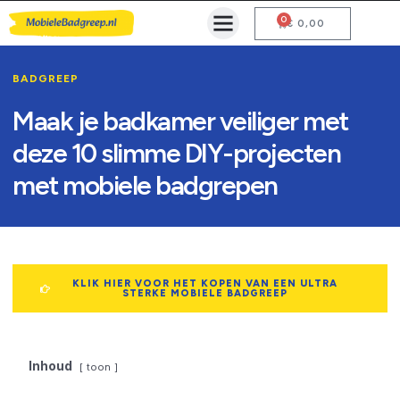
0
Mobiele Badgreep Kopen
Testcentrum en Gebruiksaanwijzing
€
0,00
BADGREEP
Maak je badkamer veiliger met
deze 10 slimme DIY-projecten
met mobiele badgrepen
KLIK HIER VOOR HET KOPEN VAN EEN ULTRA
STERKE MOBIELE BADGREEP
Inhoud
toon