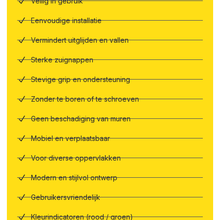
Veilig in gebruik
Eenvoudige installatie
Vermindert uitglijden en vallen
Sterke zuignappen
Stevige grip en ondersteuning
Zonder te boren of te schroeven
Geen beschadiging van muren
Mobiel en verplaatsbaar
Voor diverse oppervlakken
Modern en stijlvol ontwerp
Gebruikersvriendelijk
Kleurindicatoren (rood / groen)