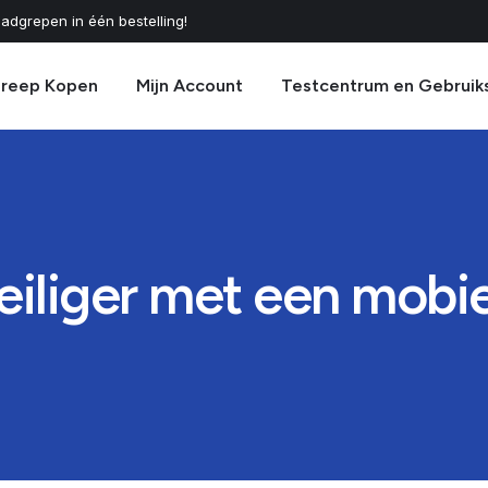
adgrepen in één bestelling!
greep Kopen
Mijn Account
Testcentrum en Gebruik
iliger met een mobi