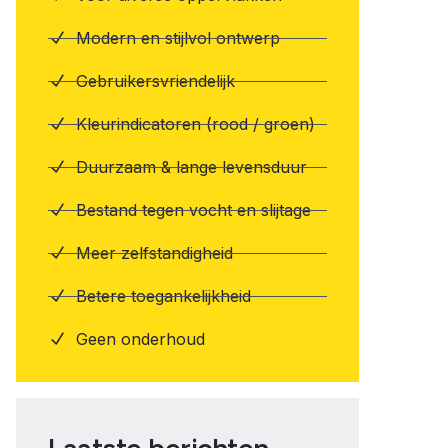
Modern en stijlvol ontwerp
Gebruikersvriendelijk
Kleurindicatoren (rood / groen)
Duurzaam & lange levensduur
Bestand tegen vocht en slijtage
Meer zelfstandigheid
Betere toegankelijkheid
Geen onderhoud