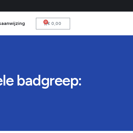
0
saanwijzing
€
0,00
ele badgreep: