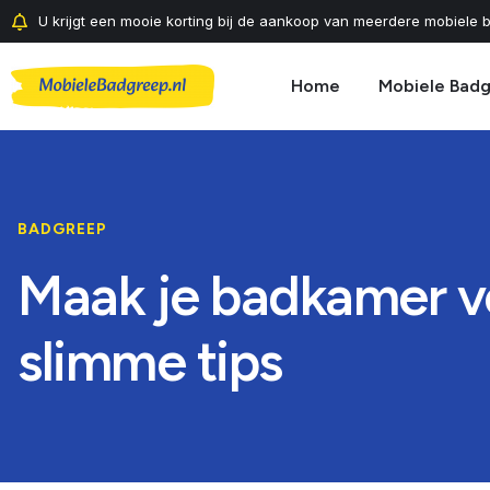
U krijgt een mooie korting bij de aankoop van meerdere mobiele b
Home
Mobiele Bad
BADGREEP
Maak je badkamer ve
slimme tips