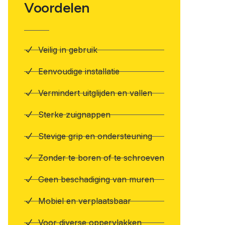
Voordelen
Veilig in gebruik
Eenvoudige installatie
Vermindert uitglijden en vallen
Sterke zuignappen
Stevige grip en ondersteuning
Zonder te boren of te schroeven
Geen beschadiging van muren
Mobiel en verplaatsbaar
Voor diverse oppervlakken