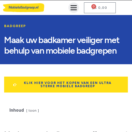
0
Mobiele Badgreep Kopen
Testcentrum en Gebruiksaanwijzing
€
0,00
BADGREEP
Maak uw badkamer veiliger met
behulp van mobiele badgrepen
KLIK HIER VOOR HET KOPEN VAN EEN ULTRA
STERKE MOBIELE BADGREEP
Inhoud
toon