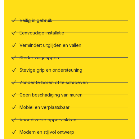
Veilig in gebruik
Eenvoudige installatie
Vermindert uitglijden en vallen
Sterke zuignappen
Stevige grip en ondersteuning
Zonder te boren of te schroeven
Geen beschadiging van muren
Mobiel en verplaatsbaar
Voor diverse oppervlakken
Modern en stijlvol ontwerp