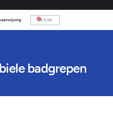
0
saanwijzing
€
0,00
biele badgrepen