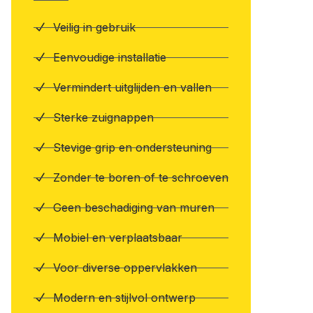
Veilig in gebruik
Eenvoudige installatie
Vermindert uitglijden en vallen
Sterke zuignappen
Stevige grip en ondersteuning
Zonder te boren of te schroeven
Geen beschadiging van muren
Mobiel en verplaatsbaar
Voor diverse oppervlakken
Modern en stijlvol ontwerp