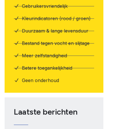
Gebruikersvriendelijk
Kleurindicatoren (rood / groen)
Duurzaam & lange levensduur
Bestand tegen vocht en slijtage
Meer zelfstandigheid
Betere toegankelijkheid
Geen onderhoud
Laatste berichten