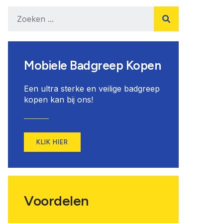
Mobiele Badgreep Kopen
Een ultra sterke en veilige badgreep
kopen kan bij ons!
KLIK HIER
Voordelen