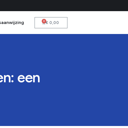
0
saanwijzing
€
0,00
en: een