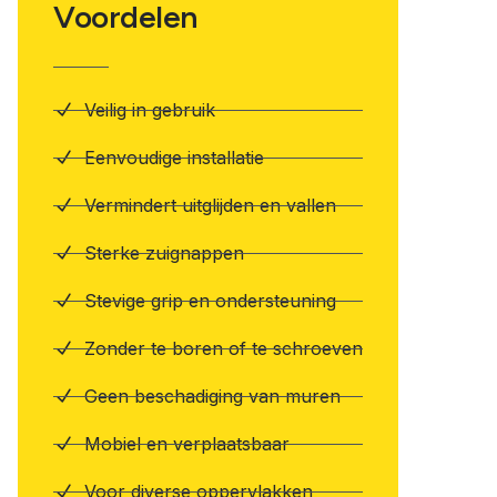
Voordelen
Veilig in gebruik
Eenvoudige installatie
Vermindert uitglijden en vallen
Sterke zuignappen
Stevige grip en ondersteuning
Zonder te boren of te schroeven
Geen beschadiging van muren
Mobiel en verplaatsbaar
Voor diverse oppervlakken