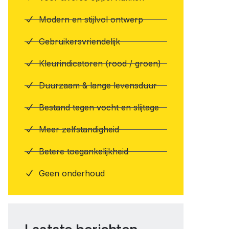
Modern en stijlvol ontwerp
Gebruikersvriendelijk
Kleurindicatoren (rood / groen)
Duurzaam & lange levensduur
Bestand tegen vocht en slijtage
Meer zelfstandigheid
Betere toegankelijkheid
Geen onderhoud