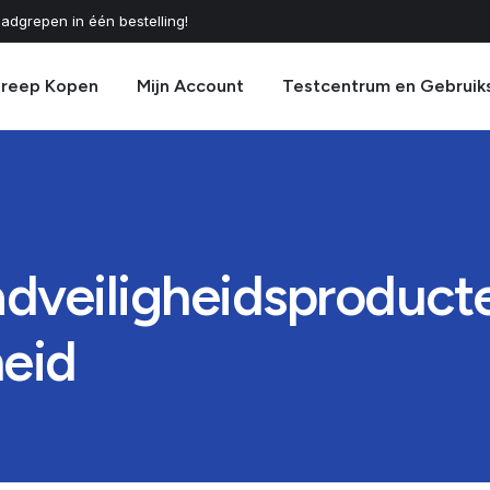
adgrepen in één bestelling!
greep Kopen
Mijn Account
Testcentrum en Gebruik
badveiligheidsproduct
heid