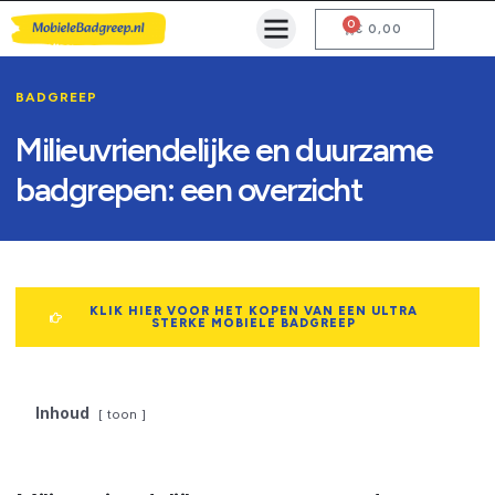
0
Mobiele Badgreep Kopen
Testcentrum en Gebruiksaanwijzing
€
0,00
BADGREEP
Milieuvriendelijke en duurzame
badgrepen: een overzicht
KLIK HIER VOOR HET KOPEN VAN EEN ULTRA
STERKE MOBIELE BADGREEP
Inhoud
toon