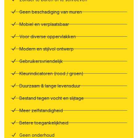
Geen beschadiging van muren
Mobiel en verplaatsbaar
Voor diverse oppervlakken
Modern en stijlvol ontwerp
Gebruikersvriendelijk
Kleurindicatoren (rood / groen)
Duurzaam & lange levensduur
Bestand tegen vocht en slijtage
Meer zelfstandigheid
Betere toegankelijkheid
Geen onderhoud