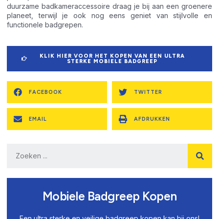
duurzame badkameraccessoire draag je bij aan een groenere
planeet, terwijl je ook nog eens geniet van stijlvolle en
functionele badgrepen.
KLIK HIER VOOR HET KOPEN VAN EEN ULTRA
STERKE MOBIELE BADGREEP
FACEBOOK
TWITTER
EMAIL
AFDRUKKEN
Mobiele Badgreep Kopen
Een ultra sterke en veilige badgreep kopen kan bij ons!