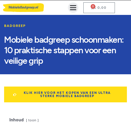
0
Mobiele Badgreep Kopen
Testcentrum en Gebruiksaanwijzing
€
0,00
BADGREEP
Mobiele badgreep schoonmaken:
10 praktische stappen voor een
veilige grip
KLIK HIER VOOR HET KOPEN VAN EEN ULTRA
STERKE MOBIELE BADGREEP
Inhoud
toon