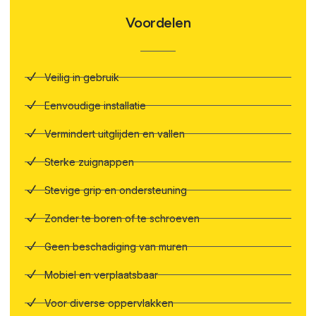
Voordelen
Veilig in gebruik
Eenvoudige installatie
Vermindert uitglijden en vallen
Sterke zuignappen
Stevige grip en ondersteuning
Zonder te boren of te schroeven
Geen beschadiging van muren
Mobiel en verplaatsbaar
Voor diverse oppervlakken