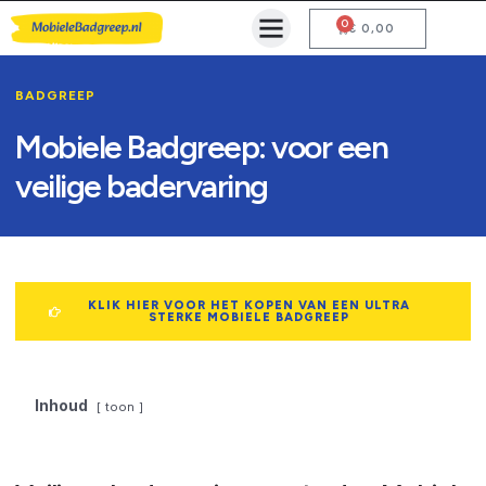
0
Mobiele Badgreep Kopen
Testcentrum en Gebruiksaanwijzing
€
0,00
BADGREEP
Mobiele Badgreep: voor een
veilige badervaring
KLIK HIER VOOR HET KOPEN VAN EEN ULTRA
STERKE MOBIELE BADGREEP
Inhoud
toon