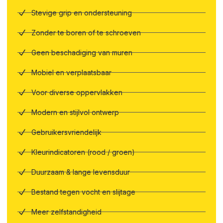
Stevige grip en ondersteuning
Zonder te boren of te schroeven
Geen beschadiging van muren
Mobiel en verplaatsbaar
Voor diverse oppervlakken
Modern en stijlvol ontwerp
Gebruikersvriendelijk
Kleurindicatoren (rood / groen)
Duurzaam & lange levensduur
Bestand tegen vocht en slijtage
Meer zelfstandigheid