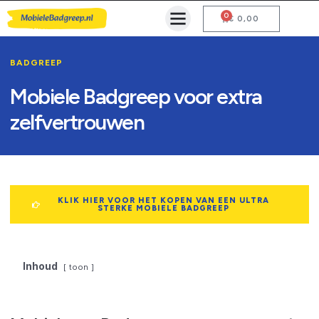
0
Mobiele Badgreep Kopen
Testcentrum en Gebruiksaanwijzing
€
0,00
BADGREEP
Mobiele Badgreep voor extra
zelfvertrouwen
KLIK HIER VOOR HET KOPEN VAN EEN ULTRA
STERKE MOBIELE BADGREEP
Inhoud
toon