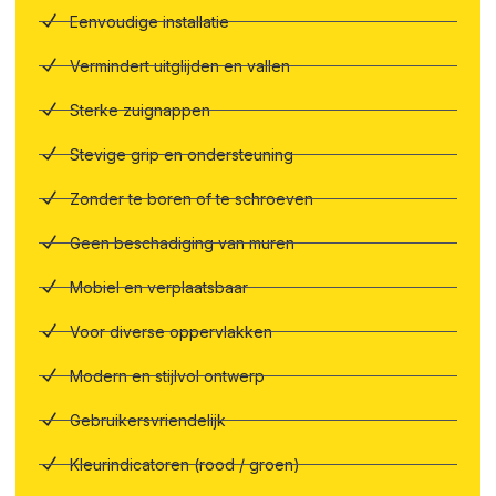
Eenvoudige installatie
Vermindert uitglijden en vallen
Sterke zuignappen
Stevige grip en ondersteuning
Zonder te boren of te schroeven
Geen beschadiging van muren
Mobiel en verplaatsbaar
Voor diverse oppervlakken
Modern en stijlvol ontwerp
Gebruikersvriendelijk
Kleurindicatoren (rood / groen)