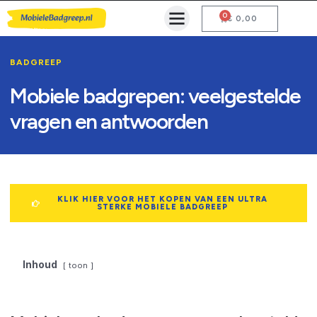
0
Mobiele Badgreep Kopen
Testcentrum en Gebruiksaanwijzing
€
0,00
BADGREEP
Mobiele badgrepen: veelgestelde
vragen en antwoorden
KLIK HIER VOOR HET KOPEN VAN EEN ULTRA
STERKE MOBIELE BADGREEP
Inhoud
toon