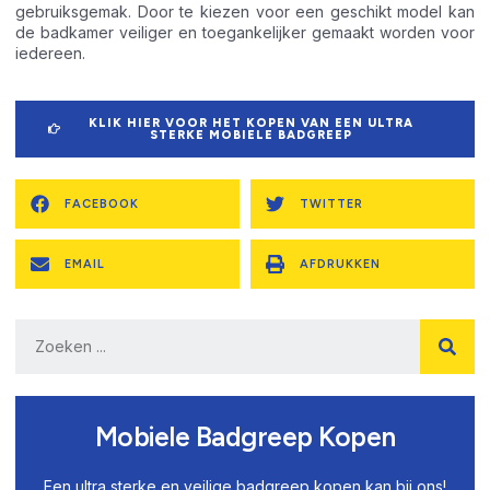
gebruiksgemak. Door te kiezen voor een geschikt model kan
de badkamer veiliger en toegankelijker gemaakt worden voor
iedereen.
KLIK HIER VOOR HET KOPEN VAN EEN ULTRA
STERKE MOBIELE BADGREEP
FACEBOOK
TWITTER
EMAIL
AFDRUKKEN
Mobiele Badgreep Kopen
Een ultra sterke en veilige badgreep kopen kan bij ons!