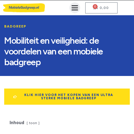
0
Mobiele Badgreep Kopen
Testcentrum en Gebruiksaanwijzing
€
0,00
BADGREEP
Mobiliteit en veiligheid: de
voordelen van een mobiele
badgreep
KLIK HIER VOOR HET KOPEN VAN EEN ULTRA
STERKE MOBIELE BADGREEP
Inhoud
toon