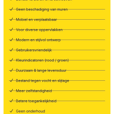
Geen beschadiging van muren
Mobiel en verplaatsbaar
Voor diverse oppervlakken
Modern en stijlvol ontwerp
Gebruikersvriendelijk
Kleurindicatoren (rood / groen)
Duurzaam & lange levensduur
Bestand tegen vocht en slijtage
Meer zelfstandigheid
Betere toegankelijkheid
Geen onderhoud