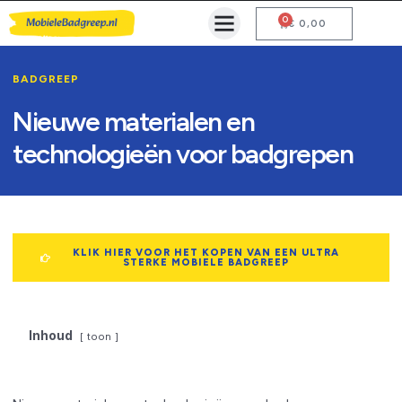
0
Mobiele Badgreep Kopen
Testcentrum en Gebruiksaanwijzing
€
0,00
BADGREEP
Nieuwe materialen en
technologieën voor badgrepen
KLIK HIER VOOR HET KOPEN VAN EEN ULTRA
STERKE MOBIELE BADGREEP
Inhoud
toon