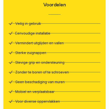
Voordelen
Veilig in gebruik
Eenvoudige installatie
Vermindert uitglijden en vallen
Sterke zuignappen
Stevige grip en ondersteuning
Zonder te boren of te schroeven
Geen beschadiging van muren
Mobiel en verplaatsbaar
Voor diverse oppervlakken