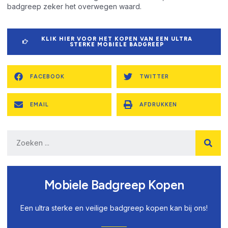
badgreep zeker het overwegen waard.
KLIK HIER VOOR HET KOPEN VAN EEN ULTRA
STERKE MOBIELE BADGREEP
FACEBOOK
TWITTER
EMAIL
AFDRUKKEN
Mobiele Badgreep Kopen
Een ultra sterke en veilige badgreep kopen kan bij ons!