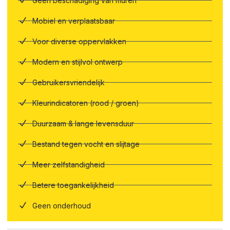
Geen beschadiging van muren
Mobiel en verplaatsbaar
Voor diverse oppervlakken
Modern en stijlvol ontwerp
Gebruikersvriendelijk
Kleurindicatoren (rood / groen)
Duurzaam & lange levensduur
Bestand tegen vocht en slijtage
Meer zelfstandigheid
Betere toegankelijkheid
Geen onderhoud