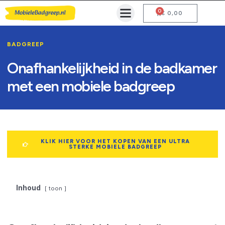
0
Mobiele Badgreep Kopen
Testcentrum en Gebruiksaanwijzing
€
0,00
BADGREEP
Onafhankelijkheid in de badkamer
met een mobiele badgreep
KLIK HIER VOOR HET KOPEN VAN EEN ULTRA
STERKE MOBIELE BADGREEP
Inhoud
toon