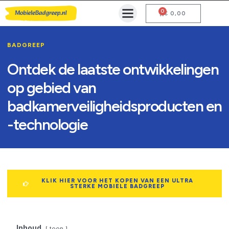
0
Mobiele Badgreep Kopen
Testcentrum en Gebruiksaanwijzing
€
0,00
BADGREEP
Ontdek de laatste ontwikkelingen
op gebied van
badkamerveiligheidsproducten en
-technologie
KLIK HIER VOOR HET KOPEN VAN EEN ULTRA
STERKE MOBIELE BADGREEP
Inhoud
toon