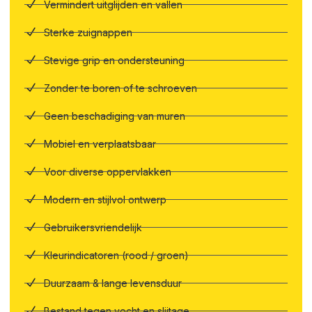
Vermindert uitglijden en vallen
Sterke zuignappen
Stevige grip en ondersteuning
Zonder te boren of te schroeven
Geen beschadiging van muren
Mobiel en verplaatsbaar
Voor diverse oppervlakken
Modern en stijlvol ontwerp
Gebruikersvriendelijk
Kleurindicatoren (rood / groen)
Duurzaam & lange levensduur
Bestand tegen vocht en slijtage