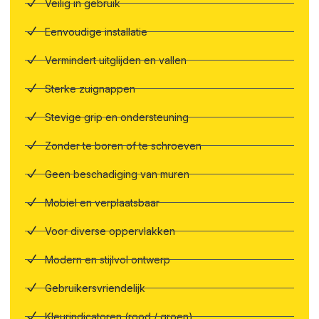
Veilig in gebruik
Eenvoudige installatie
Vermindert uitglijden en vallen
Sterke zuignappen
Stevige grip en ondersteuning
Zonder te boren of te schroeven
Geen beschadiging van muren
Mobiel en verplaatsbaar
Voor diverse oppervlakken
Modern en stijlvol ontwerp
Gebruikersvriendelijk
Kleurindicatoren (rood / groen)