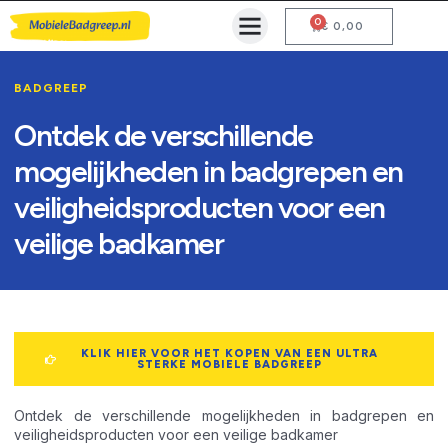
0
Mobiele Badgreep Kopen
Testcentrum en Gebruiksaanwijzing
€
0,00
BADGREEP
Ontdek de verschillende
mogelijkheden in badgrepen en
veiligheidsproducten voor een
veilige badkamer
KLIK HIER VOOR HET KOPEN VAN EEN ULTRA
STERKE MOBIELE BADGREEP
Ontdek de verschillende mogelijkheden in badgrepen en
veiligheidsproducten voor een veilige badkamer