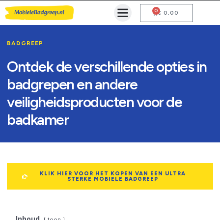
0
Mobiele Badgreep Kopen
Testcentrum en Gebruiksaanwijzing
€
0,00
BADGREEP
Ontdek de verschillende opties in
badgrepen en andere
veiligheidsproducten voor de
badkamer
KLIK HIER VOOR HET KOPEN VAN EEN ULTRA
STERKE MOBIELE BADGREEP
Inhoud
toon