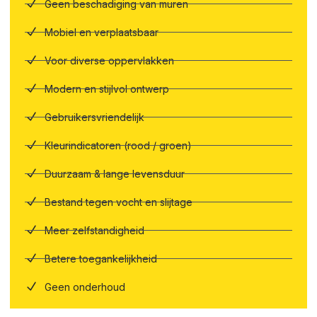
Geen beschadiging van muren
Mobiel en verplaatsbaar
Voor diverse oppervlakken
Modern en stijlvol ontwerp
Gebruikersvriendelijk
Kleurindicatoren (rood / groen)
Duurzaam & lange levensduur
Bestand tegen vocht en slijtage
Meer zelfstandigheid
Betere toegankelijkheid
Geen onderhoud