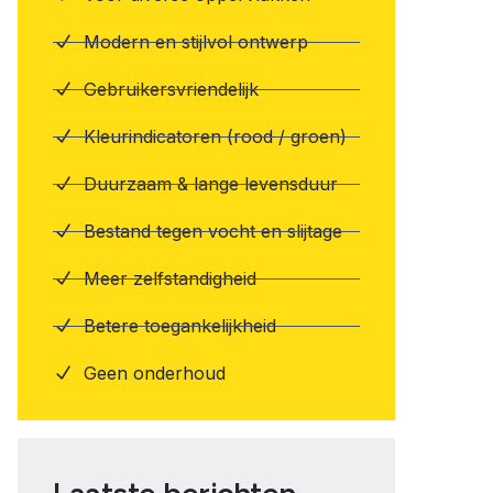
Modern en stijlvol ontwerp
Gebruikersvriendelijk
Kleurindicatoren (rood / groen)
Duurzaam & lange levensduur
Bestand tegen vocht en slijtage
Meer zelfstandigheid
Betere toegankelijkheid
Geen onderhoud