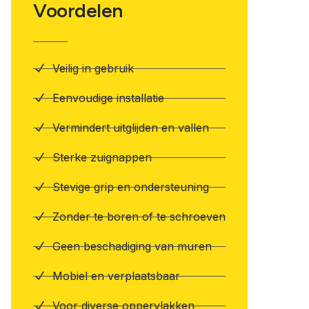
Voordelen
Veilig in gebruik
Eenvoudige installatie
Vermindert uitglijden en vallen
Sterke zuignappen
Stevige grip en ondersteuning
Zonder te boren of te schroeven
Geen beschadiging van muren
Mobiel en verplaatsbaar
Voor diverse oppervlakken