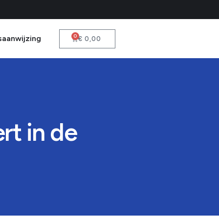
0
saanwijzing
€
0,00
rt in de