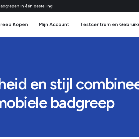
adgrepen in één bestelling!
greep Kopen
Mijn Account
Testcentrum en Gebruik
heid en stijl combinee
mobiele badgreep