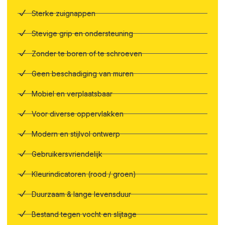
Sterke zuignappen
Stevige grip en ondersteuning
Zonder te boren of te schroeven
Geen beschadiging van muren
Mobiel en verplaatsbaar
Voor diverse oppervlakken
Modern en stijlvol ontwerp
Gebruikersvriendelijk
Kleurindicatoren (rood / groen)
Duurzaam & lange levensduur
Bestand tegen vocht en slijtage