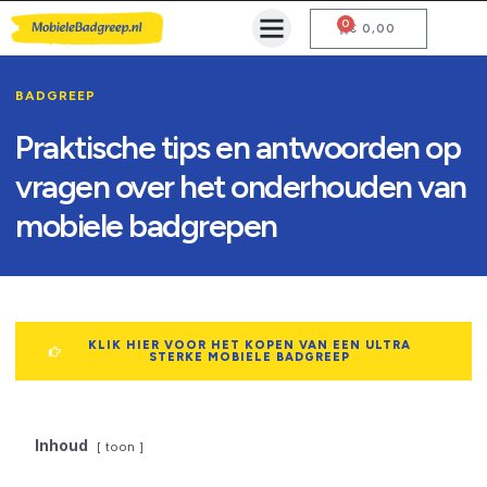
0
Mobiele Badgreep Kopen
Testcentrum en Gebruiksaanwijzing
€
0,00
BADGREEP
Praktische tips en antwoorden op
vragen over het onderhouden van
mobiele badgrepen
KLIK HIER VOOR HET KOPEN VAN EEN ULTRA
STERKE MOBIELE BADGREEP
Inhoud
toon