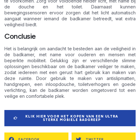
te voorkomen. Zorg voor voldoende helder licht, met name bij
de douche en het toilet. Daarnaast kunnen
bewegingssensoren ervoor zorgen dat het licht automatisch
aangaat wanneer iemand de badkamer betreedt, wat extra
veiligheid biedt.
Conclusie
Het is belangrijk om aandacht te besteden aan de veiligheid in
de badkamer, met name voor ouderen en mensen met
beperkte mobiliteit. Gelukkig zijn er verschillende slimme
oplossingen beschikbaar om de badkamer veiliger te maken,
zodat iedereen met een gerust hart gebruik kan maken van
deze ruimte. Door gebruik te maken van antislipmatten,
handgrepen, een inloopdouche, toiletverhogers en goede
verlichting, kan de badkamer worden omgetoverd tot een
veilige en comfortabele plek.
KLIK HIER VOOR HET KOPEN VAN EEN ULTRA
STERKE MOBIELE BADGREEP
FACEBOOK
TWITTER