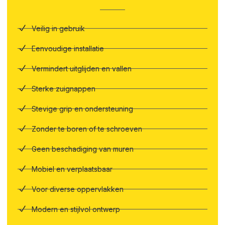
Veilig in gebruik
Eenvoudige installatie
Vermindert uitglijden en vallen
Sterke zuignappen
Stevige grip en ondersteuning
Zonder te boren of te schroeven
Geen beschadiging van muren
Mobiel en verplaatsbaar
Voor diverse oppervlakken
Modern en stijlvol ontwerp