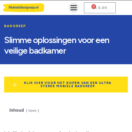
0
Mobiele Badgreep Kopen
Testcentrum en Gebruiksaanwijzing
€
0,00
BADGREEP
Slimme oplossingen voor een
veilige badkamer
KLIK HIER VOOR HET KOPEN VAN EEN ULTRA
STERKE MOBIELE BADGREEP
Inhoud
toon