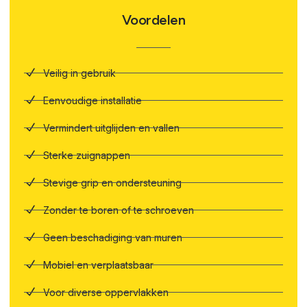
Voordelen
Veilig in gebruik
Eenvoudige installatie
Vermindert uitglijden en vallen
Sterke zuignappen
Stevige grip en ondersteuning
Zonder te boren of te schroeven
Geen beschadiging van muren
Mobiel en verplaatsbaar
Voor diverse oppervlakken