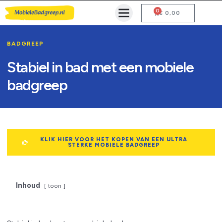
0
Mobiele Badgreep Kopen
Testcentrum en Gebruiksaanwijzing
€
0,00
BADGREEP
Stabiel in bad met een mobiele
badgreep
KLIK HIER VOOR HET KOPEN VAN EEN ULTRA
STERKE MOBIELE BADGREEP
Inhoud
toon