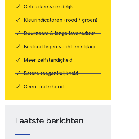
Gebruikersvriendelijk
Kleurindicatoren (rood / groen)
Duurzaam & lange levensduur
Bestand tegen vocht en slijtage
Meer zelfstandigheid
Betere toegankelijkheid
Geen onderhoud
Laatste berichten