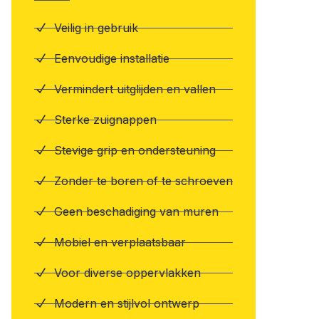
Veilig in gebruik
Eenvoudige installatie
Vermindert uitglijden en vallen
Sterke zuignappen
Stevige grip en ondersteuning
Zonder te boren of te schroeven
Geen beschadiging van muren
Mobiel en verplaatsbaar
Voor diverse oppervlakken
Modern en stijlvol ontwerp