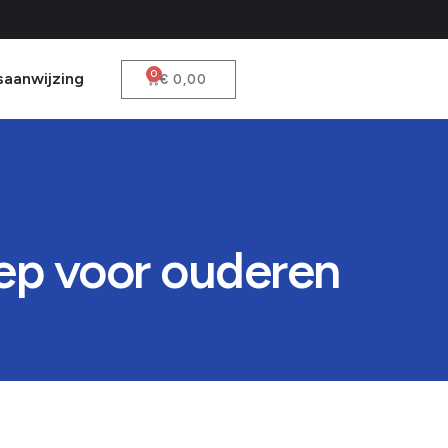
0
saanwijzing
€
0,00
eep voor ouderen