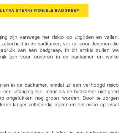
 ULTRA STERKE MOBIELE BADGREEP
 zijn vanwege het risico op uitglijden en vallen.
en zekerheid in de badkamer, vooral voor degenen die
gebruik van een badgreep. In dit artikel zullen we
grijk zijn voor ouderen in de badkamer en welke
deren in de badkamer, omdat zij een verhoogd risico
 een uitdaging zijn, maar als de badkamer niet goed
co op ongelukken nog groter worden. Door te zorgen
ren langer zelfstandig blijven en het risico op letsel
eid in de badkamer te bieden, is een badgreep. Een