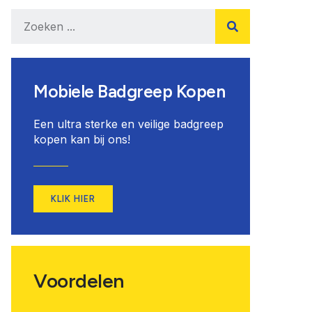
Mobiele Badgreep Kopen
Een ultra sterke en veilige badgreep
kopen kan bij ons!
KLIK HIER
Voordelen