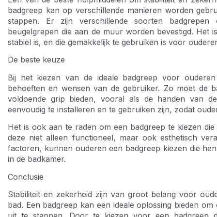
badgreep kan op verschillende manieren worden gebruik
stappen. Er zijn verschillende soorten badgrepen
beugelgrepen die aan de muur worden bevestigd. Het is 
stabiel is, en die gemakkelijk te gebruiken is voor oudere
De beste keuze
Bij het kiezen van de ideale badgreep voor ouderen
behoeften en wensen van de gebruiker. Zo moet de bad
voldoende grip bieden, vooral als de handen van de
eenvoudig te installeren en te gebruiken zijn, zodat ou
Het is ook aan te raden om een badgreep te kiezen die pa
deze niet alleen functioneel, maar ook esthetisch ve
factoren, kunnen ouderen een badgreep kiezen die hen de
in de badkamer.
Conclusie
Stabiliteit en zekerheid zijn van groot belang voor ou
bad. Een badgreep kan een ideale oplossing bieden om ou
uit te stappen. Door te kiezen voor een badgreep die 