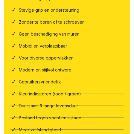
Stevige grip en ondersteuning
Zonder te boren of te schroeven
Geen beschadiging van muren
Mobiel en verplaatsbaar
Voor diverse oppervlakken
Modern en stijlvol ontwerp
Gebruikersvriendelijk
Kleurindicatoren (rood / groen)
Duurzaam & lange levensduur
Bestand tegen vocht en slijtage
Meer zelfstandigheid