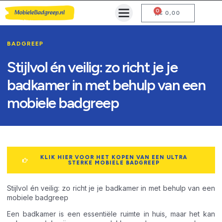
0
Mobiele Badgreep Kopen
Testcentrum en Gebruiksaanwijzing
€
0,00
BADGREEP
Stijlvol én veilig: zo richt je je
badkamer in met behulp van een
mobiele badgreep
KLIK HIER VOOR HET KOPEN VAN EEN ULTRA
STERKE MOBIELE BADGREEP
Stijlvol én veilig: zo richt je je badkamer in met behulp van een
mobiele badgreep
Een badkamer is een essentiële ruimte in huis, maar het kan