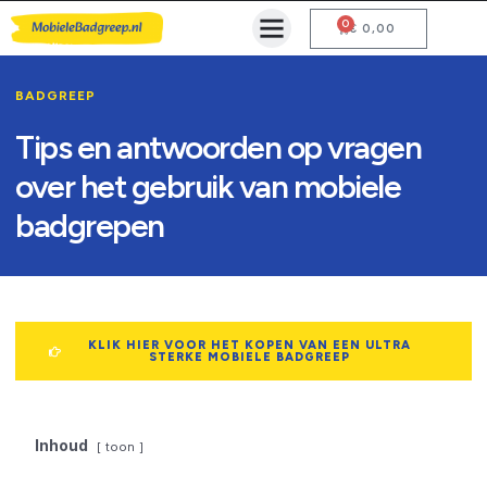
0
Mobiele Badgreep Kopen
Testcentrum en Gebruiksaanwijzing
€
0,00
BADGREEP
Tips en antwoorden op vragen
over het gebruik van mobiele
badgrepen
KLIK HIER VOOR HET KOPEN VAN EEN ULTRA
STERKE MOBIELE BADGREEP
Inhoud
toon