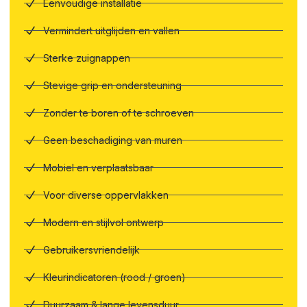
Eenvoudige installatie
Vermindert uitglijden en vallen
Sterke zuignappen
Stevige grip en ondersteuning
Zonder te boren of te schroeven
Geen beschadiging van muren
Mobiel en verplaatsbaar
Voor diverse oppervlakken
Modern en stijlvol ontwerp
Gebruikersvriendelijk
Kleurindicatoren (rood / groen)
Duurzaam & lange levensduur